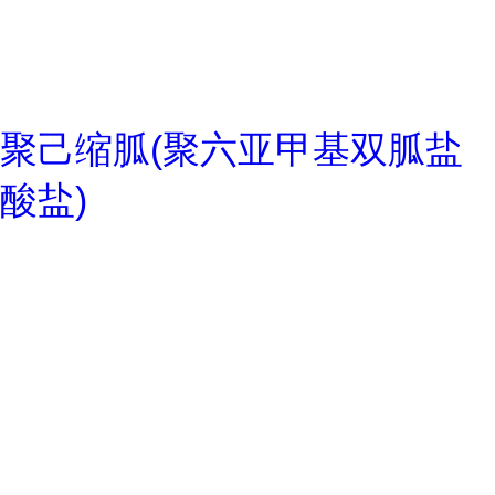
聚己缩胍(聚六亚甲基双胍盐
酸盐)