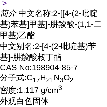
>
简介
中文名称:2-[[4-(2-吡啶
基)苯基]甲基]-肼羧酸-(1,1-二
甲基)乙酯
中文别名:2-[4-(2-吡啶基)苄
基]-肼羧酸叔丁酯
CAS No:198904-85-7
分子式:C
H
N
O
17
21
3
2
3
密度:1.117 g/cm
外观白色固体