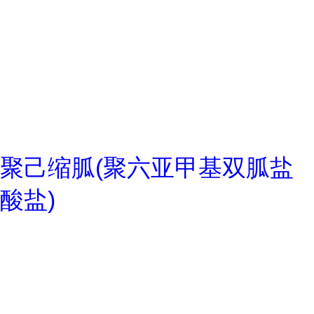
聚己缩胍(聚六亚甲基双胍盐
酸盐)