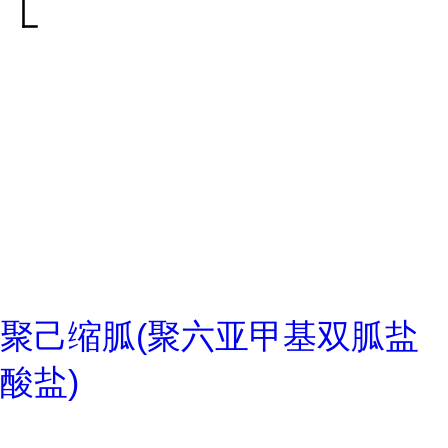
聚己缩胍(聚六亚甲基双胍盐
酸盐)