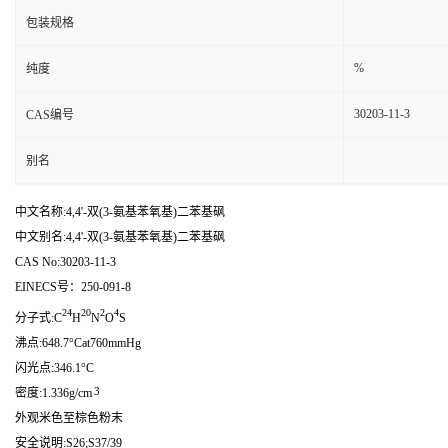
包装规格
%
纯度
30203-11-3
CAS编号
别名
中文名称:4,4'-双(3-氨基苯氧基)二苯基砜
中文别名:4,4'-双(3-氨基苯氧基)二苯基砜
CAS No:30203-11-3
EINECS号：250-091-8
24
20
2
4
分子式:C
H
N
O
S
沸点:648.7°Cat760mmHg
闪光点:346.1°C
3
密度:1.336g/cm
外观米色至棕色粉末
安全说明:S26;S37/39