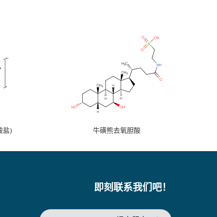
盐)
牛磺熊去氧胆酸
即刻联系我们吧！