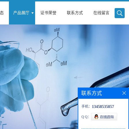
态
产品展厅
证书荣誉
联系方式
在线留言
联系方式
手机：
13458535857
Q Q：