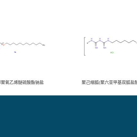
醇聚氧乙烯醚硫酸酯钠盐
聚己缩胍(聚六亚甲基双胍盐酸