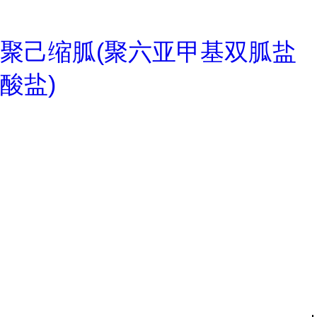
聚己缩胍(聚六亚甲基双胍盐
酸盐)