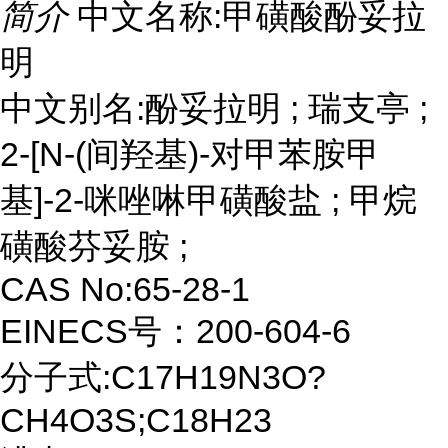
简介
中文名称:甲磺酸酚妥拉
明
中文别名:酚妥拉明 ; 瑞支亭 ;
2-[N-(间羟基)-对甲苯胺甲
基]-2-咪唑啉甲磺酸盐 ; 甲烷
磺酸芬妥胺 ;
CAS No:65-28-1
EINECS号：200-604-6
分子式:C17H19N3O?
CH4O3S;C18H23