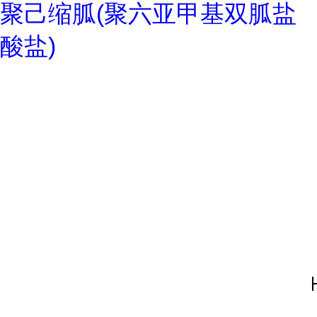
聚己缩胍(聚六亚甲基双胍盐
酸盐)