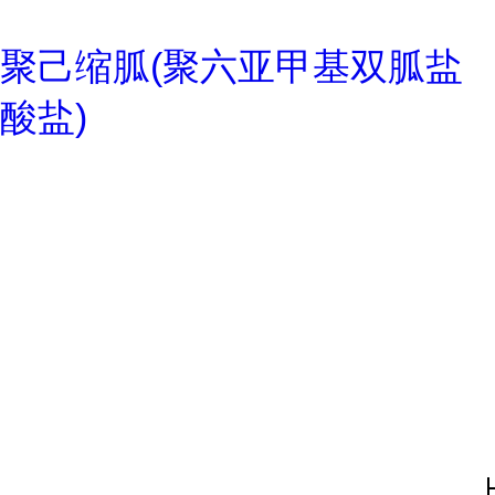
聚己缩胍(聚六亚甲基双胍盐
酸盐)