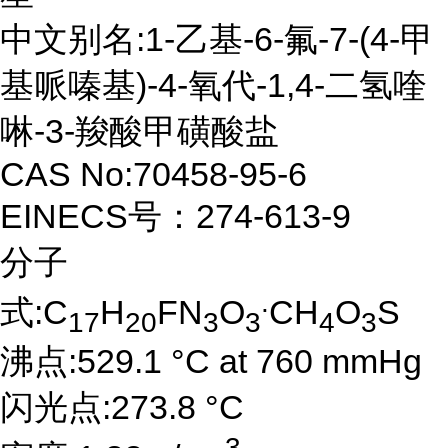
中文别名:1-乙基-6-氟-7-(4-甲
基哌嗪基)-4-氧代-1,4-二氢喹
啉-3-羧酸甲磺酸盐
CAS No:70458-95-6
EINECS号：274-613-9
分子
.
式:C
H
FN
O
CH
O
S
17
20
3
3
4
3
沸点:529.1 °C at 760 mmHg
闪光点:273.8 °C
3