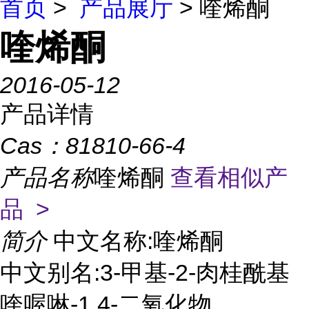
首页
>
产品展厅
> 喹烯酮
喹烯酮
2016-05-12
产品详情
Cas：
81810-66-4
产品名称
喹烯酮
查看相似产
品 >
简介
中文名称:喹烯酮
中文别名:3-甲基-2-肉桂酰基
喹喔啉-1,4-二氧化物