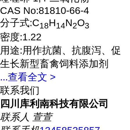
CAS No:81810-66-4
分子式:C
H
N
O
18
14
2
3
密度:1.22
用途:用作抗菌、抗腹泻、促
生长新型畜禽饲料添加剂
...
查看全文 >
联系我们
四川库利南科技有限公司
联系人
萱萱