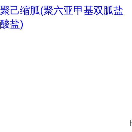
聚己缩胍(聚六亚甲基双胍盐
酸盐)