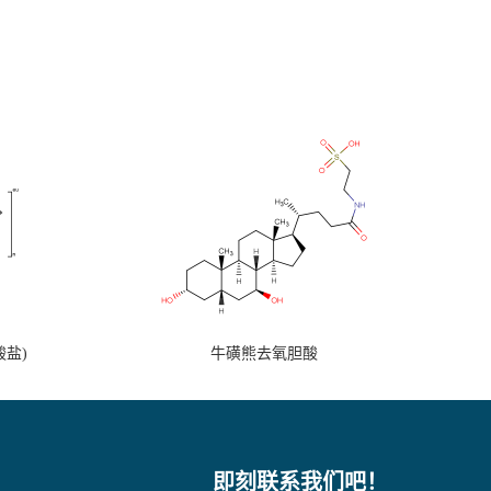
盐)
牛磺熊去氧胆酸
即刻联系我们吧！