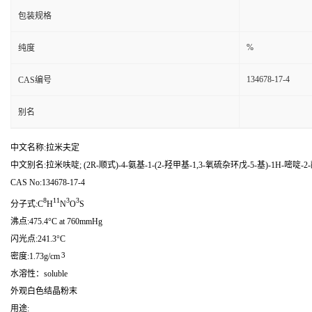
包装规格
%
纯度
134678-17-4
CAS编号
别名
中文名称:拉米夫定
中文别名:拉米呋啶; (2R-顺式)-4-氨基-1-(2-羟甲基-1,3-氧硫杂环戊-5-基)-1H-嘧啶-2
CAS No:134678-17-4
8
11
3
3
分子式:C
H
N
O
S
沸点:475.4°C at 760mmHg
闪光点:241.3°C
3
密度:1.73g/cm
水溶性：soluble
外观白色结晶粉末
用途: