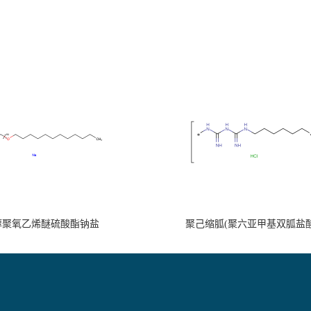
醇聚氧乙烯醚硫酸酯钠盐
聚己缩胍(聚六亚甲基双胍盐酸