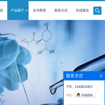
态
产品展厅
证书荣誉
联系方式
在线留言
联系方式
手机：
13458535857
Q Q：