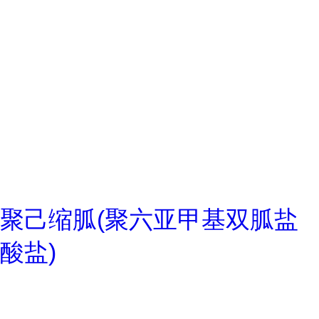
聚己缩胍(聚六亚甲基双胍盐
酸盐)