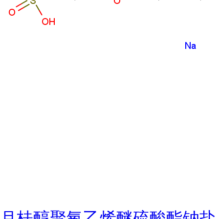
月桂醇聚氧乙烯醚硫酸酯钠盐