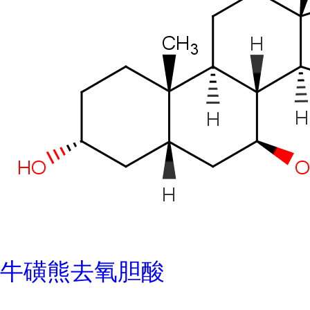
牛磺熊去氧胆酸