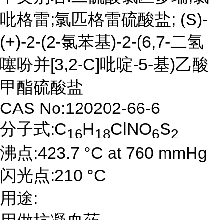
吡格雷;氯匹格雷硫酸盐; (S)-
(+)-2-(2-氯苯基)-2-(6,7-二氢
噻吩并[3,2-C]吡啶-5-基)乙酸
甲酯硫酸盐
CAS No:120202-66-6
分子式:C
H
ClNO
S
16
18
6
2
沸点:423.7 °C at 760 mmHg
闪光点:210 °C
用途: