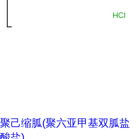
聚己缩胍(聚六亚甲基双胍盐
酸盐)