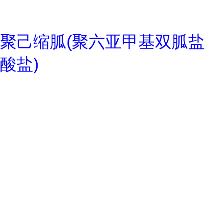
聚己缩胍(聚六亚甲基双胍盐
酸盐)