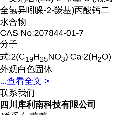
全氢异吲哚-2-羰基)丙酸钙二
水合物
CAS No:207844-01-7
分子
.
.
式:2(C
H
NO
)
Ca
2(H
O)
19
25
3
2
外观白色固体
...
查看全文 >
联系我们
四川库利南科技有限公司