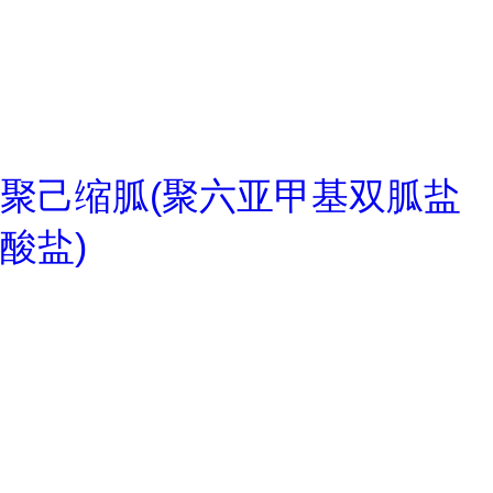
聚己缩胍(聚六亚甲基双胍盐
酸盐)