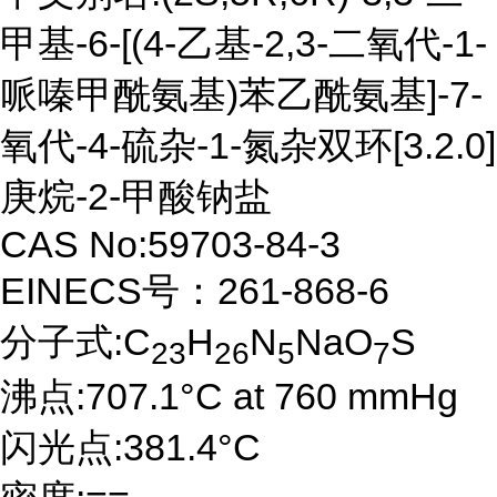
甲基-6-[(4-乙基-2,3-二氧代-1-
哌嗪甲酰氨基)苯乙酰氨基]-7-
氧代-4-硫杂-1-氮杂双环[3.2.0]
庚烷-2-甲酸钠盐
CAS No:59703-84-3
EINECS号：261-868-6
分子式:C
H
N
NaO
S
23
26
5
7
沸点:707.1°C at 760 mmHg
闪光点:381.4°C