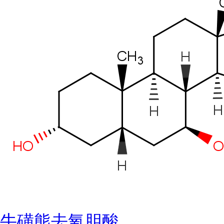
牛磺熊去氧胆酸