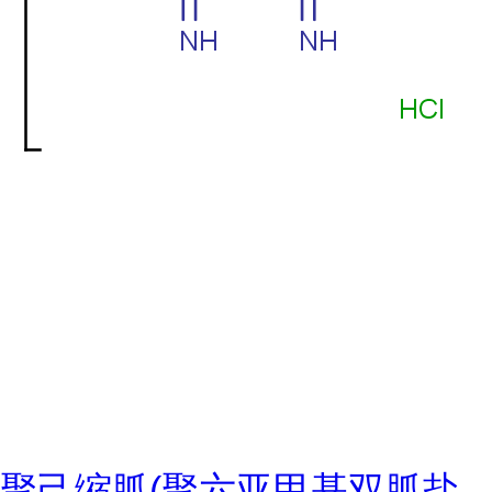
聚己缩胍(聚六亚甲基双胍盐