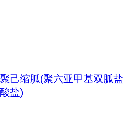
聚己缩胍(聚六亚甲基双胍盐
酸盐)