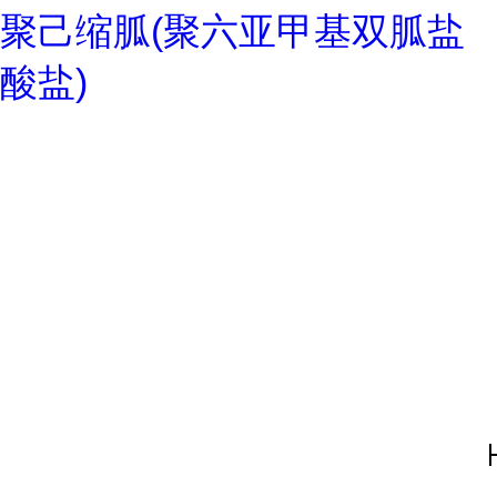
聚己缩胍(聚六亚甲基双胍盐
酸盐)