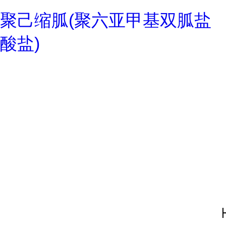
聚己缩胍(聚六亚甲基双胍盐
酸盐)