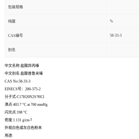
包装规格
%
纯度
58-33-3
CAS编号
别名
中文名称:盐酸异丙嗪
中文别名:盐酸普鲁米嗪
CAS No:58-33-3
EINECS号：200-375-2
分子式:C17H20N2S?HCl
沸点:403.7 °C at 760 mmHg
闪光点:198 °C
3
密度:1.131 g/cm
外观白色或灰白色粉末
用途: