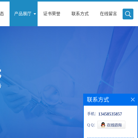
态
产品展厅
证书荣誉
联系方式
在线留言
联系方式
手机：
13458535857
Q Q：