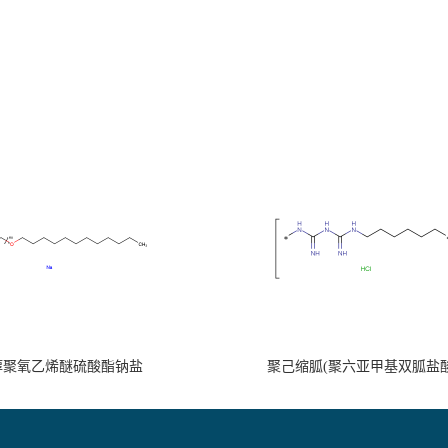
醇聚氧乙烯醚硫酸酯钠盐
聚己缩胍(聚六亚甲基双胍盐酸