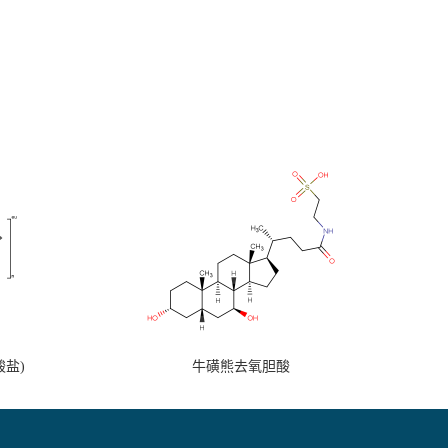
盐)
牛磺熊去氧胆酸