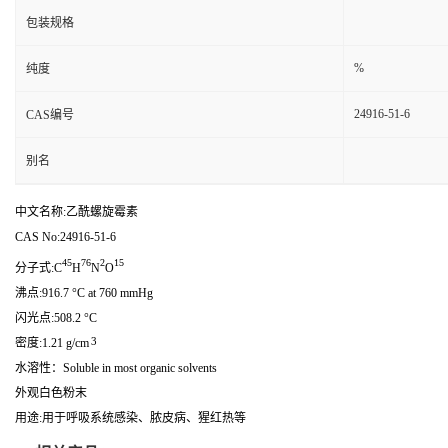
包装规格
%
纯度
24916-51-6
CAS编号
别名
中文名称:乙酰螺旋霉素
CAS No:24916-51-6
45
76
2
15
分子式:C
H
N
O
沸点:916.7 °C at 760 mmHg
闪光点:508.2 °C
3
密度:1.21 g/cm
水溶性：Soluble in most organic solvents
外观白色粉末
用途:用于呼吸系统感染、脓皮病、猩红热等