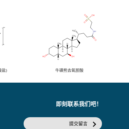
盐)
牛磺熊去氧胆酸
即刻联系我们吧！
提交留言