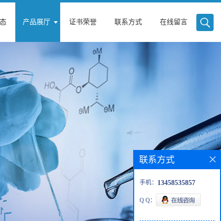
态
产品展厅
证书荣誉
联系方式
在线留言
联系方式
手机：
13458535857
Q Q：