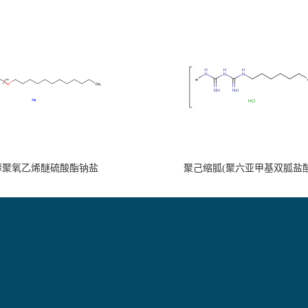
醇聚氧乙烯醚硫酸酯钠盐
聚己缩胍(聚六亚甲基双胍盐酸