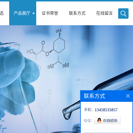
态
产品展厅
证书荣誉
联系方式
在线留言
联系方式
手机：
13458535857
Q Q：