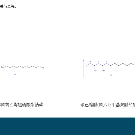
性关节炎等。
醇聚氧乙烯醚硫酸酯钠盐
聚己缩胍(聚六亚甲基双胍盐酸