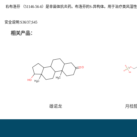
右布洛芬 （51146-56-6）是非甾体抗炎药。布洛芬的S-异构体。用于治疗类风湿
安全说明:S36/37;S45
相关产品：
雄诺龙
月桂