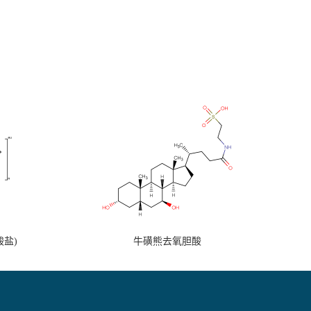
盐)
牛磺熊去氧胆酸