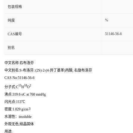
包装规格
%
纯度
51146-56-6
CAS编号
别名
中文名称:右布洛芬
中文别名:S-布洛芬; (2S)-2-(4-异丁基苯)丙酸; 右旋布洛芬
CAS No:51146-56-6
13
18
2
分子式:C
H
O
沸点:319.6 oC at 760 mmHg
闪光点:113℃
3
密度:1.029 g/cm
水溶性：insoluble
外观无色,结晶固体
用途: