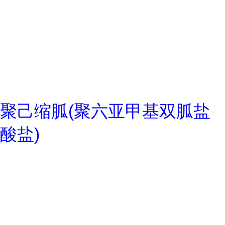
聚己缩胍(聚六亚甲基双胍盐
酸盐)