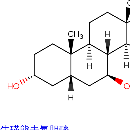
牛磺熊去氧胆酸