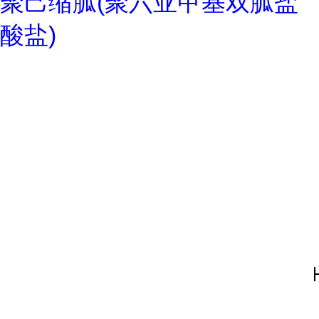
聚己缩胍(聚六亚甲基双胍盐
酸盐)