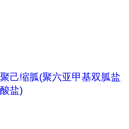
聚己缩胍(聚六亚甲基双胍盐
酸盐)