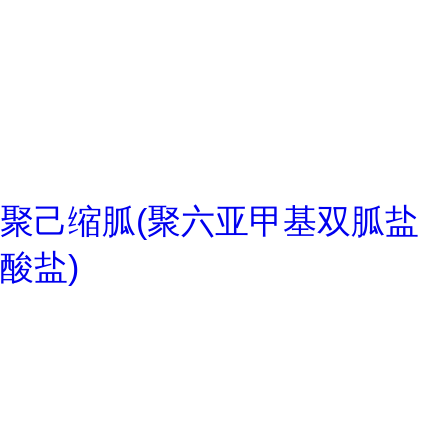
聚己缩胍(聚六亚甲基双胍盐
酸盐)