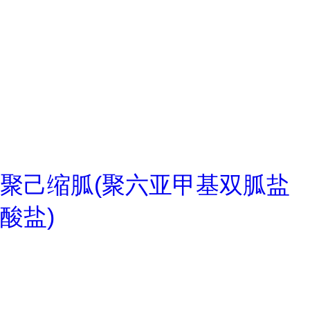
聚己缩胍(聚六亚甲基双胍盐
酸盐)