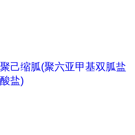
聚己缩胍(聚六亚甲基双胍盐
酸盐)