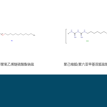
醇聚氧乙烯醚硫酸酯钠盐
聚己缩胍(聚六亚甲基双胍盐酸