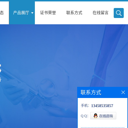
态
产品展厅
证书荣誉
联系方式
在线留言
联系方式
手机：
13458535857
Q Q：