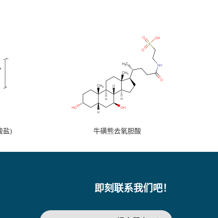
盐)
牛磺熊去氧胆酸
即刻联系我们吧！