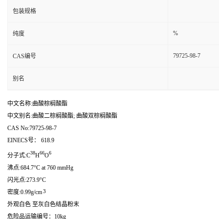
包装规格
%
纯度
79725-98-7
CAS编号
别名
中文名称:曲酸棕榈酸酯
中文别名:曲酸二棕榈酸酯; 曲酸双棕榈酸酯
CAS No:79725-98-7
EINECS号： 618.9
38
66
6
分子式:C
H
O
沸点:684.7°C at 760 mmHg
闪光点:273.9°C
3
密度:0.99g/cm
外观白色 至灰白色结晶粉末
危险品运输编号：10kg