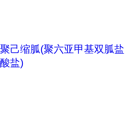
聚己缩胍(聚六亚甲基双胍盐
酸盐)