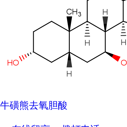
牛磺熊去氧胆酸