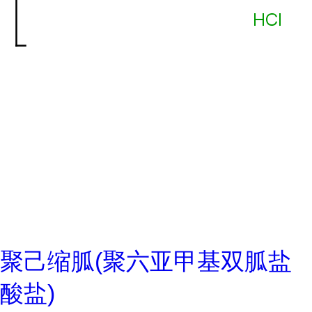
聚己缩胍(聚六亚甲基双胍盐
酸盐)