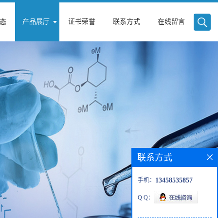
态
产品展厅
证书荣誉
联系方式
在线留言
联系方式
手机：
13458535857
Q Q：