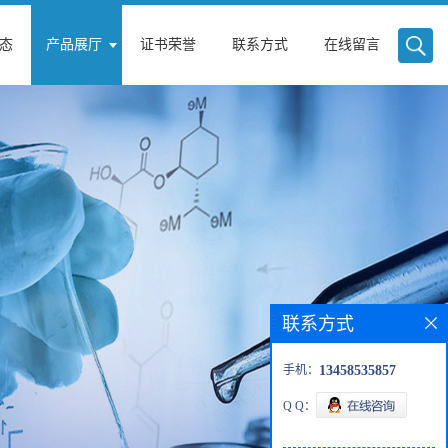
态
产品展厅
证书荣誉
联系方式
在线留言
联系方式
手机：
13458535857
Q Q：