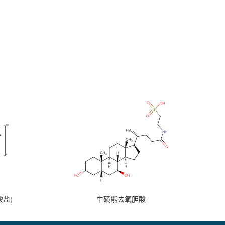
盐)
牛磺熊去氧胆酸