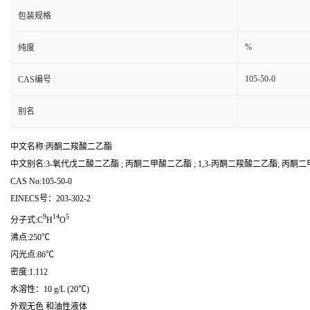
包装规格
%
纯度
105-50-0
CAS编号
别名
中文名称:丙酮二羧酸二乙酯
中文别名:3-氧代戊二酸二乙酯 ; 丙酮二甲酸二乙酯 ; 1,3-丙酮二羧酸二乙酯; 丙酮二
CAS No:105-50-0
EINECS号：203-302-2
9
14
5
分子式:C
H
O
沸点:250℃
闪光点:86℃
密度:1.112
水溶性：10 g/L (20℃)
外观无色 和油性液体