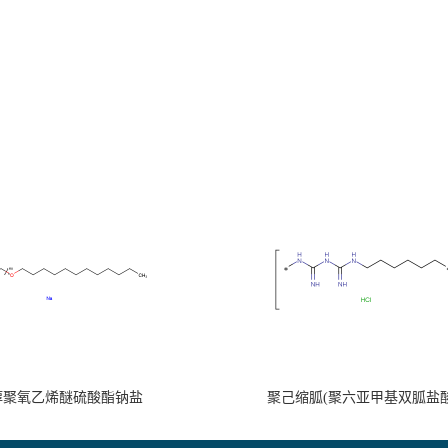
醇聚氧乙烯醚硫酸酯钠盐
聚己缩胍(聚六亚甲基双胍盐酸