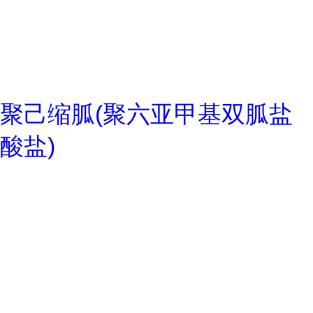
聚己缩胍(聚六亚甲基双胍盐
酸盐)