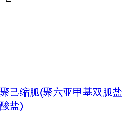
聚己缩胍(聚六亚甲基双胍盐
酸盐)