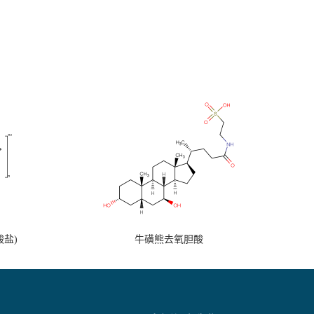
盐)
牛磺熊去氧胆酸