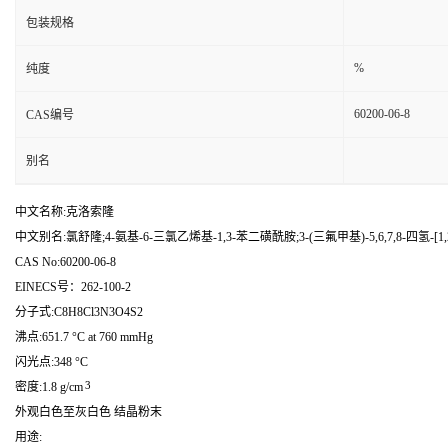
包装规格
%
纯度
60200-06-8
CAS编号
别名
中文名称:克洛索隆
中文别名:氯舒隆;4-氨基-6-三氯乙烯基-1,3-苯二磺酰胺;3-(三氟甲基)-5,6,7,8-四氢-[1,
CAS No:60200-06-8
EINECS号：262-100-2
分子式:C8H8Cl3N3O4S2
沸点:651.7 °C at 760 mmHg
闪光点:348 °C
3
密度:1.8 g/cm
外观白色至灰白色 结晶粉末
用途: