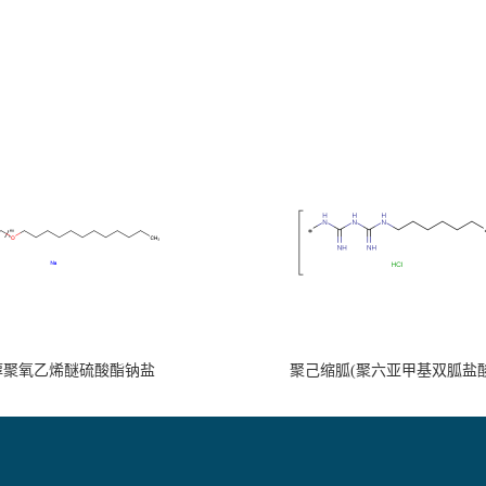
醇聚氧乙烯醚硫酸酯钠盐
聚己缩胍(聚六亚甲基双胍盐酸