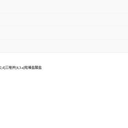
2,4]三唑并[4,3-a]吡嗪盐酸盐