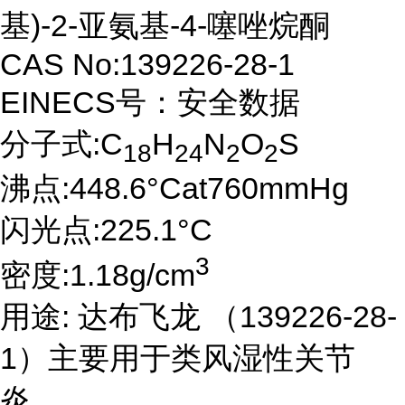
基)-2-亚氨基-4-噻唑烷酮
CAS No:139226-28-1
EINECS号：安全数据
分子式:C
H
N
O
S
18
24
2
2
沸点:448.6°Cat760mmHg
闪光点:225.1°C
3
密度:1.18g/cm
用途: 达布飞龙 （139226-28-
1）主要用于类风湿性关节
炎。