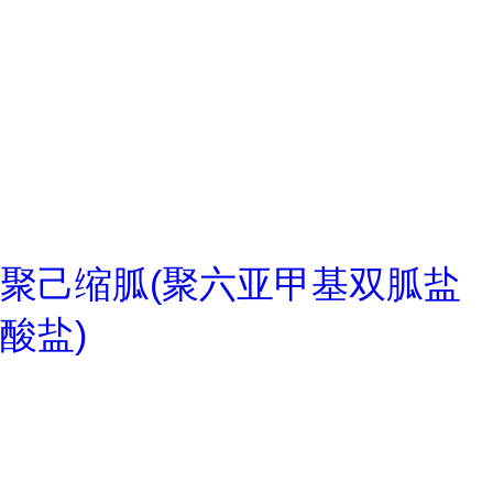
聚己缩胍(聚六亚甲基双胍盐
酸盐)