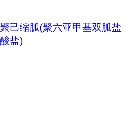
聚己缩胍(聚六亚甲基双胍盐
酸盐)