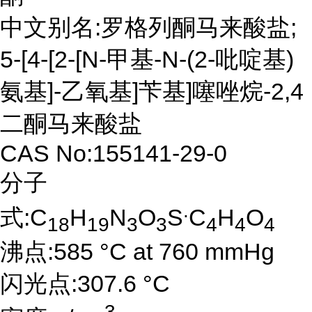
中文别名:罗格列酮马来酸盐;
5-[4-[2-[N-甲基-N-(2-吡啶基)
氨基]-乙氧基]苄基]噻唑烷-2,4
二酮马来酸盐
CAS No:155141-29-0
分子
.
式:C
H
N
O
S
C
H
O
18
19
3
3
4
4
4
沸点:585 °C at 760 mmHg
闪光点:307.6 °C
3