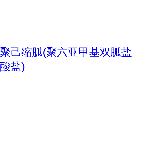
聚己缩胍(聚六亚甲基双胍盐
酸盐)