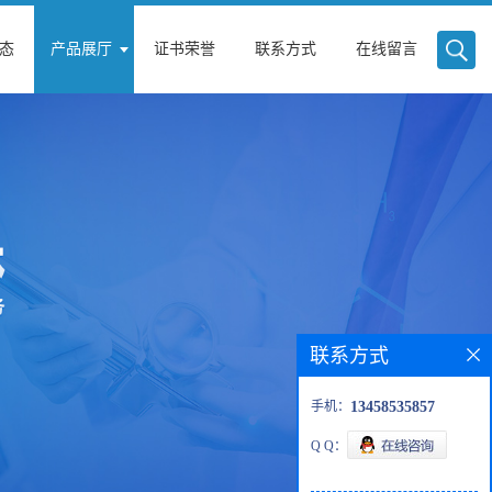
态
产品展厅
证书荣誉
联系方式
在线留言
联系方式
手机：
13458535857
Q Q：