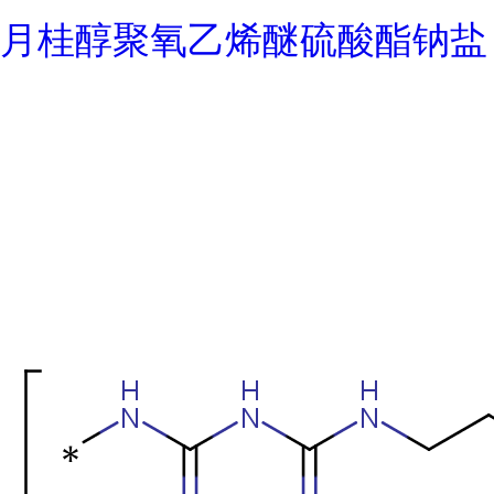
月桂醇聚氧乙烯醚硫酸酯钠盐