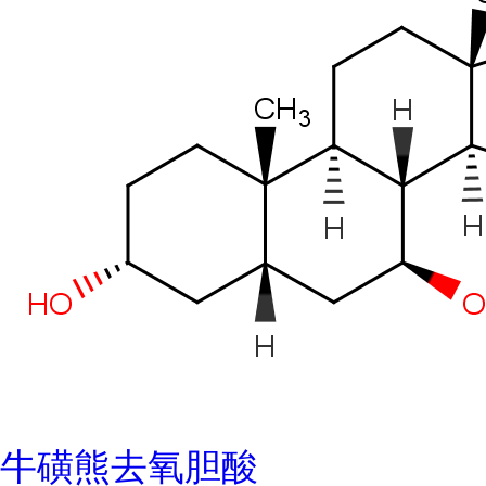
牛磺熊去氧胆酸