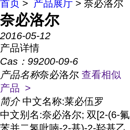
首页
>
产品展厅
> 奈必洛尔
奈必洛尔
2016-05-12
产品详情
Cas：
99200-09-6
产品名称
奈必洛尔
查看相似
产品 >
简介
中文名称:莱必伍罗
中文别名:奈必洛尔; 双[2-(6-氟
苯并二氢吡喃-2-基)-2-羟基乙