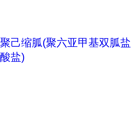
聚己缩胍(聚六亚甲基双胍盐
酸盐)