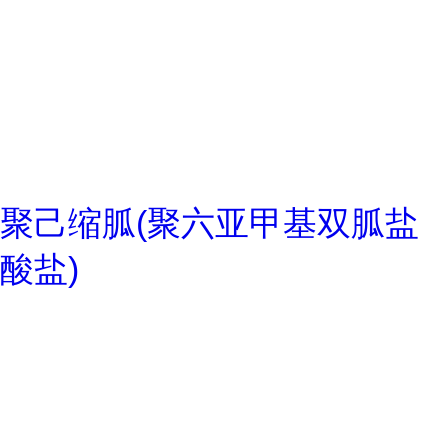
聚己缩胍(聚六亚甲基双胍盐
酸盐)