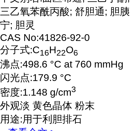
三乙氧苯酰丙酸; 舒胆通; 胆胰
宁; 胆灵
CAS No:41826-92-0
分子式:C
H
O
16
22
6
沸点:498.6 °C at 760 mmHg
闪光点:179.9 °C
3
密度:1.148 g/cm
外观淡 黄色晶体 粉末
用途:用于利胆排石