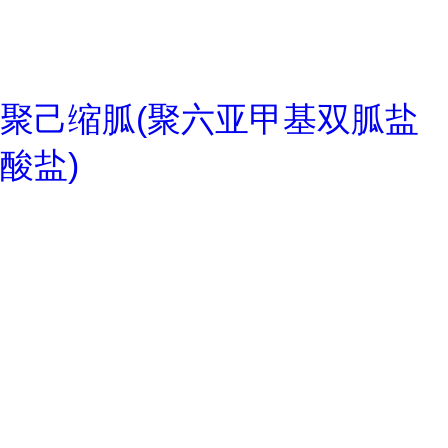
聚己缩胍(聚六亚甲基双胍盐
酸盐)