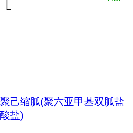
聚己缩胍(聚六亚甲基双胍盐
酸盐)