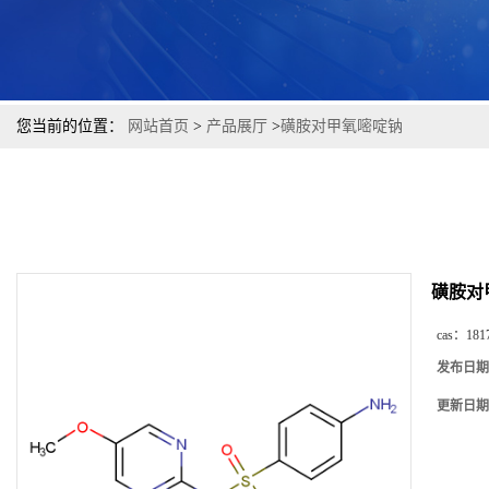
您当前的位置：
网站首页
>
产品展厅
>
磺胺对甲氧嘧啶钠
磺胺对
cas：
181
发布日期
更新日期