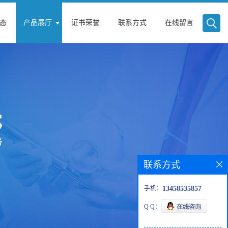
态
产品展厅
证书荣誉
联系方式
在线留言
联系方式
手机：
13458535857
Q Q：