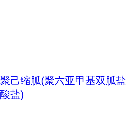
聚己缩胍(聚六亚甲基双胍盐
酸盐)