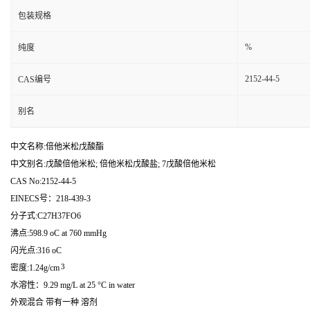
包装规格
%
纯度
2152-44-5
CAS编号
别名
中文名称:倍他米松戊酸酯
中文别名:戊酸倍他米松; 倍他米松戊酸盐; 7戊酸倍他米松
CAS No:2152-44-5
EINECS号：218-439-3
分子式:C27H37FO6
沸点:598.9 oC at 760 mmHg
闪光点:316 oC
3
密度:1.24g/cm
水溶性：9.29 mg/L at 25 °C in water
外观混合 带有一种 溶剂