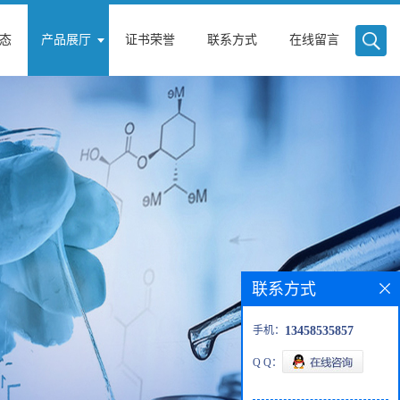
态
产品展厅
证书荣誉
联系方式
在线留言
联系方式
手机：
13458535857
Q Q：