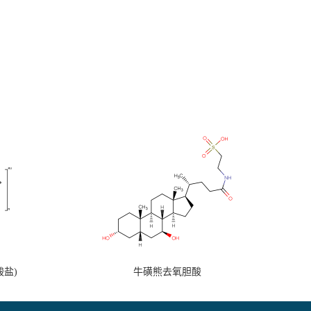
盐)
牛磺熊去氧胆酸