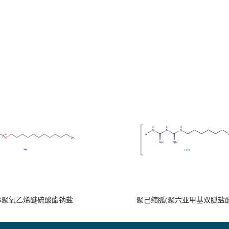
醇聚氧乙烯醚硫酸酯钠盐
聚己缩胍(聚六亚甲基双胍盐酸