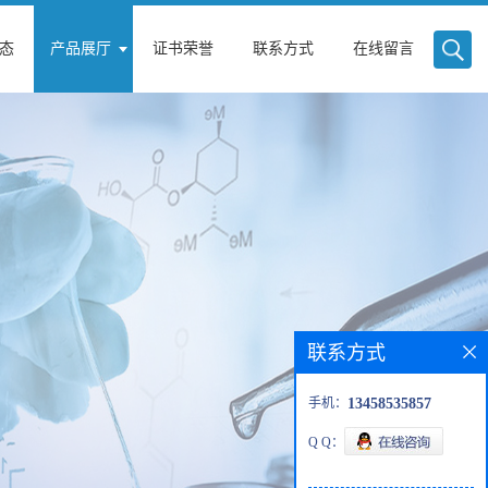
态
产品展厅
证书荣誉
联系方式
在线留言
联系方式
手机：
13458535857
Q Q：