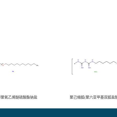
醇聚氧乙烯醚硫酸酯钠盐
聚己缩胍(聚六亚甲基双胍盐酸