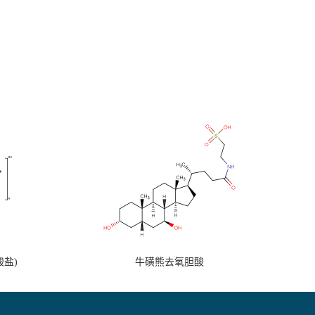
盐)
牛磺熊去氧胆酸