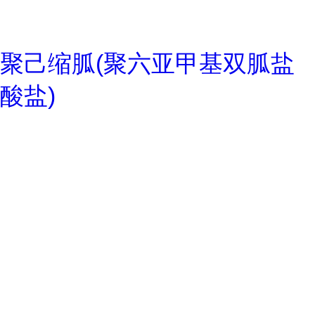
聚己缩胍(聚六亚甲基双胍盐
酸盐)