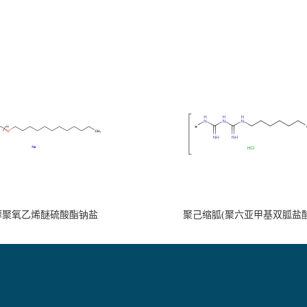
醇聚氧乙烯醚硫酸酯钠盐
聚己缩胍(聚六亚甲基双胍盐酸