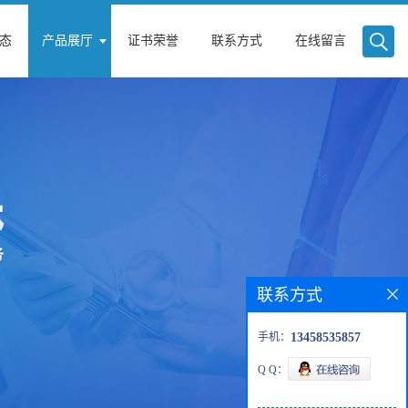
态
产品展厅
证书荣誉
联系方式
在线留言
联系方式
手机：
13458535857
Q Q：